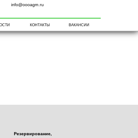
ОБРАТНАЯ СВЯЗЬ
info@oooagm.ru
ОСТИ
КОНТАКТЫ
ВАКАНСИИ
ЗАПЧАСТИ ДЛЯ
КОРМОУБОРОЧНЫХ
КОМБАЙНОВ И ЖАТОК
Резервирование,
ЗАПЧАСТИ ДЛЯ ДИСКОВЫХ