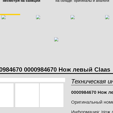
несмотря на санкции
на складе: оригиналы и аналоги
ЕСИТЕЛЕЙ И
ЗДАТЧИКОВ
СТИ ДЛЯ
БАТЫВАЮЩЕЙ И
НОЖИ SCHUMACHER
Й ТЕХНИКИ
0984670 0000984670 Нож левый Claas
Техническая 
0000984670 Нож л
ОСТАЛЬНЫЕ ЗАПЧАСТИ
Оригинальный ном
Информация: Нож 