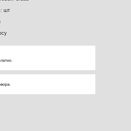
: шт
и
осу
латно.
овора.