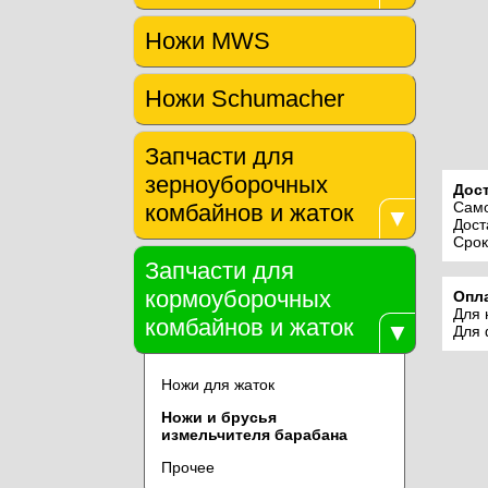
Ножи MWS
Ножи Schumacher
Запчасти для
зерноуборочных
Дост
Само
комбайнов и жаток
▼
Дост
Срок
Запчасти для
кормоуборочных
Опла
Для 
комбайнов и жаток
▼
Для 
Ножи для жаток
Ножи и брусья
измельчителя барабана
Прочее