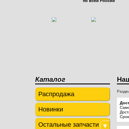
по всей России
КОРМОСМ
КОРМОРА
ЗАПЧА
ПОЧВООБРА
ПОСЕВНО
Каталог
На
Разде
Распродажа
Дост
Само
Новинки
Дост
Срок
Остальные запчасти
▼