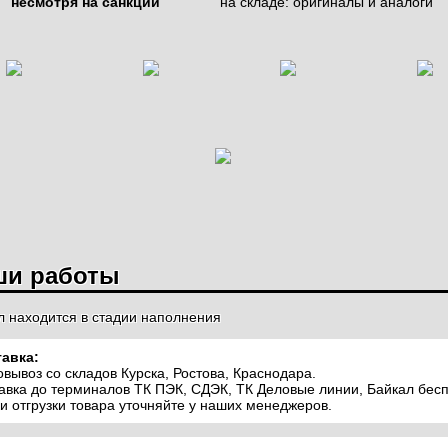
несмотря на санкции
на складе: оригиналы и аналоги
ЕСИТЕЛЕЙ И
ЗДАТЧИКОВ
СТИ ДЛЯ
БАТЫВАЮЩЕЙ И
НОЖИ SCHUMACHER
Й ТЕХНИКИ
ши работы
л находится в стадии наполнения
авка:
вывоз со складов Курска, Ростова, Краснодара.
ОСТАЛЬНЫЕ ЗАПЧАСТИ
авка до терминалов ТК ПЭК, СДЭК, ТК Деловые линии, Байкал бесп
и отгрузки товара уточняйте у наших менеджеров.