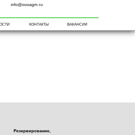
ОБРАТНАЯ СВЯЗЬ
info@oooagm.ru
ОСТИ
КОНТАКТЫ
ВАКАНСИИ
ЗАПЧАСТИ ДЛЯ
КОРМОУБОРОЧНЫХ
КОМБАЙНОВ И ЖАТОК
Резервирование,
ЗАПЧАСТИ ДЛЯ ДИСКОВЫХ